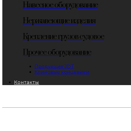
Навесное оборудование
Нержавеющие изделия
Крепление грузов судовое
Прочее оборудование
Продукция JDT
Клиновые концевики
Контакты
тел: 8-800-333-69-74
Заявки:
871@pkfkrepko.ru
ПКФ КрепКо
Санкт-Петербург, Москва, Новосибирск, Владивосто