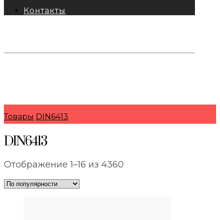
Контакты
тел: 8-800-333-69-74
Заявки:
871@pkfkrepko.ru
ПКФ КрепКо
Санкт-Петербург, Москва, Новосибирск,
Владивосток, Краснодар, Тюмень, Сочи
Товары
DIN6413
DIN6413
Сортировка:
Отображение 1–16 из 4360
по
популярности