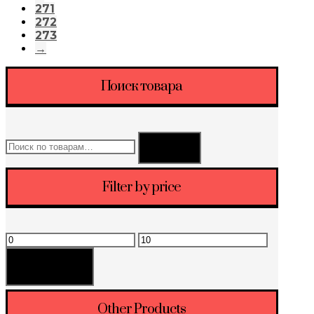
271
272
273
→
Поиск товара
Искать:
Поиск
Filter by price
Минимальная
Максимальная
цена
цена
Фильтрация
Other Products