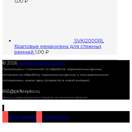
1,00
₽
SVKI2000RL
Храповые механизмы для стяжных
ремней
1,00
₽
© 2026
группа КрепКо Лидер
Ознакомьтесь с политикой по обработке персональных данных,
согласием на обработку персональных данных и пользовательским
соглашением,
нажав здесь (откроется в новой вкладке).
865@pkfkrepko.ru
Цены и характеристики товаров не являются офертой
Моя заявка
Позвонить