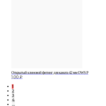
Открытый клиновой фитинг для каната 42 мм OWS P
1,00
₽
1
2
3
4
…