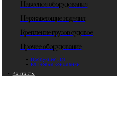
Навесное оборудование
Нержавеющие изделия
Крепление грузов судовое
Прочее оборудование
Продукция JDT
Клиновые концевики
Контакты
тел: 8-800-333-69-74
Заявки:
871@pkfkrepko.ru
ПКФ КрепКо
Санкт-Петербург, Москва, Новосибирск, Владивосто