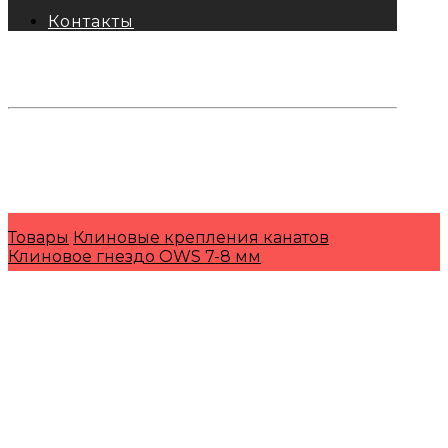
Контакты
тел: 8-800-333-69-74
Заявки:
871@pkfkrepko.ru
ПКФ КрепКо
Санкт-Петербург, Москва, Новосибирск,
Владивосток, Краснодар, Тюмень, Сочи
Товары
Клиновые крепления канатов
Клиновое гнездо OWS 7-8 мм