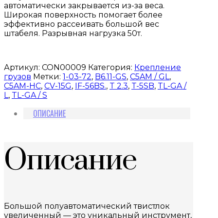
автоматически закрывается из-за веса.
Широкая поверхность помогает более
эффективно рассеивать большой вес
штабеля.
Разрывная нагрузка 50т.
Артикул:
CON00009
Категория:
Крепление
грузов
Метки:
1-03-72
,
B6.11-GS
,
C5AM / GL
,
C5AM-HC
,
CV-15G
,
IF-56BS.
,
T 2.3
,
T-5SB
,
TL-GA /
L
,
TL-GA / S
ОПИСАНИЕ
Описание
Большой полуавтоматический твистлок
увеличенный — это уникальный инструмент,