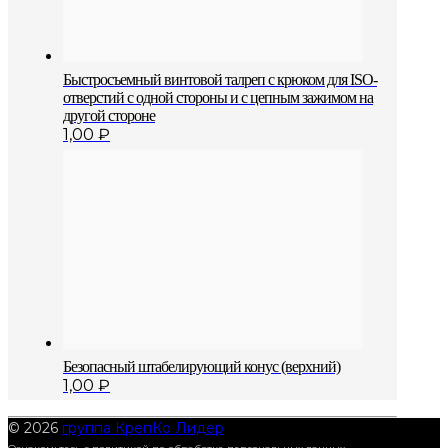
Быстросъемный винтовой талреп с крюком для ISO-
отверстий с одной стороны и с цепным зажимом на
другой стороне
1,00
₽
Безопасный штабелирующий конус (верхний)
1,00
₽
© 2026
группа КрепКо Лидер