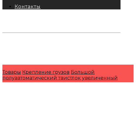
Контакты
тел: 8-800-333-69-74
Заявки:
871@pkfkrepko.ru
ПКФ КрепКо
Санкт-Петербург, Москва, Новосибирск,
Владивосток, Краснодар, Тюмень, Сочи
Товары
Крепление грузов
Большой
полуавтоматический твистлок увеличенный