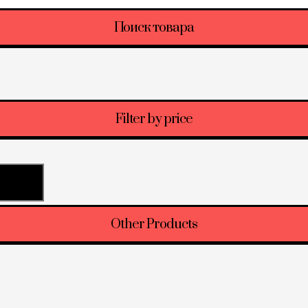
Поиск товара
Filter by price
трация
Other Products