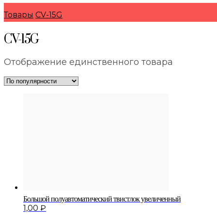
Товары
CV-15G
CV-15G
Отображение единственного товара
Большой полуавтоматический твистлок увеличенный
1,00
₽