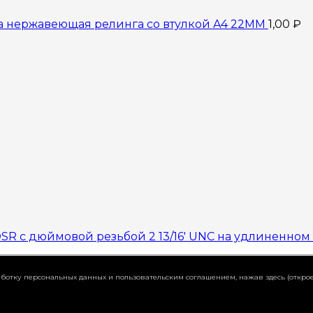
а нержавеющая релинга со втулкой A4 22MM
1,00
₽
SR с дюймовой резьбой 2 13/16' UNC на удлиненном 
работку персональных данных и пользовательским соглашением,
нажав здесь (открое