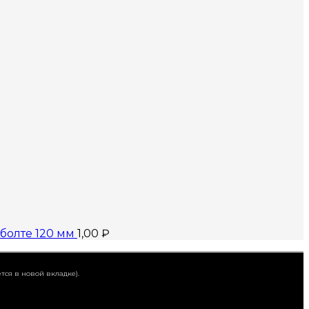
болте 120 мм
1,00
₽
тся в новой вкладке).