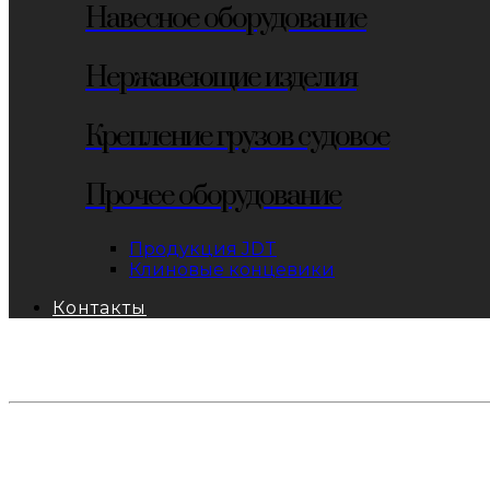
Навесное оборудование
Нержавеющие изделия
Крепление грузов судовое
Прочее оборудование
Продукция JDT
Клиновые концевики
Контакты
тел: 8-800-333-69-74
Заявки:
871@pkfkrepko.ru
ПКФ КрепКо
Санкт-Петербург, Москва, Новосибирск, Владивосто