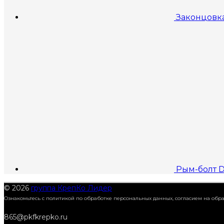
Законцовк
Рым-болт D
© 2026
группа КрепКо Лидер
Ознакомьтесь с политикой по обработке персональных данных, согласием на об
865@pkfkrepko.ru