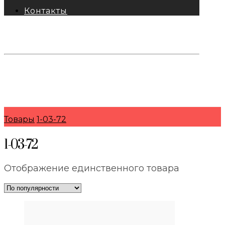
Контакты
тел: 8-800-333-69-74
Заявки:
871@pkfkrepko.ru
ПКФ КрепКо
Санкт-Петербург, Москва, Новосибирск,
Владивосток, Краснодар, Тюмень, Сочи
Товары
1-03-72
1-03-72
Отображение единственного товара