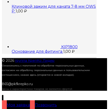
Клиновой зажим для каната 7-8 мм OWS
P
1,00
₽
KIP1800
Основание для фитинга
1,00
₽
© 2026
группа КрепКо Лидер
Ознакомьтесь с политикой по обработке персональных данных,
согласием на обработку персональных данных и пользовательским
соглашением,
нажав здесь (откроется в новой вкладке).
865@pkfkrepko.ru
Цены и характеристики товаров не являются офертой
Моя заявка
Позвонить