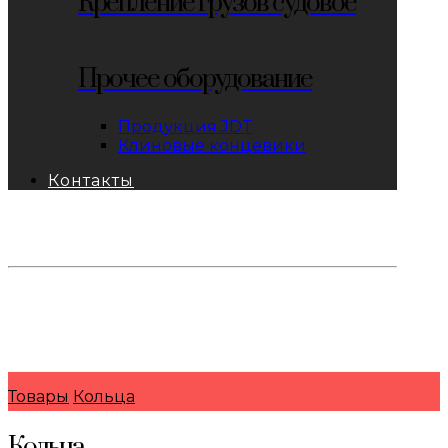
Крепление грузов судовое
Прочее оборудование
Продукция JDT
Клиновые концевики
Контакты
тел: 8-800-333-69-74
Заявки:
871@pkfkrepko.ru
ПКФ КрепКо
Санкт-Петербург, Москва, Новосибирск,
Владивосток, Краснодар, Тюмень, Сочи
Товары
Кольца
Кольца