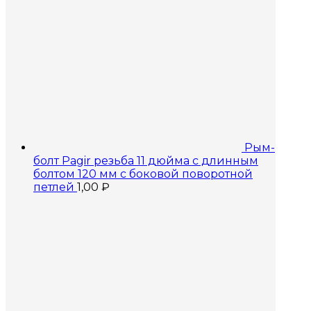
Рым-
болт Pagir резьба 11 дюйма с длинным
болтом 120 мм с боковой поворотной
петлей
1,00
₽