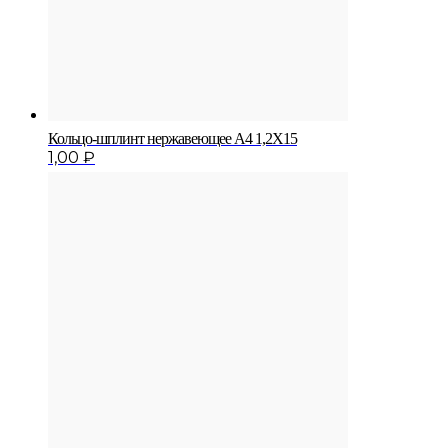
Кольцо-шплинт нержавеющее A4 1,2X15
1,00
₽