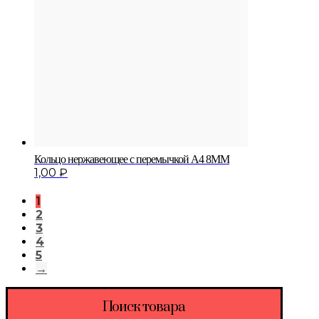
Кольцо нержавеющее с перемычкой A4 8MM
1,00
₽
1
2
3
4
5
→
Поиск товара