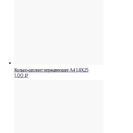
Кольцо-шплинт нержавеющее A4 1,8X25
1,00
₽