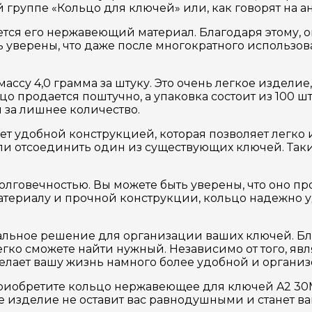
группе «Кольцо для ключей» или, как говорят на анг
ется его нержавеющий материал. Благодаря этому, 
 уверены, что даже после многократного использов
су 4,0 грамма за штуку. Это очень легкое изделие,
ьцо продается поштучно, а упаковка состоит из 100 ш
 за лишнее количество.
 удобной конструкцией, которая позволяет легко и
ли отсоединить один из существующих ключей. Таки
олговечностью. Вы можете быть уверены, что оно про
териалу и прочной конструкции, кольцо надежно 
ьное решение для организации ваших ключей. Бла
 легко сможете найти нужный. Независимо от того, 
елает вашу жизнь намного более удобной и организ
. Приобретите кольцо нержавеющее для ключей A2 3
ое изделие не оставит вас равнодушными и станет