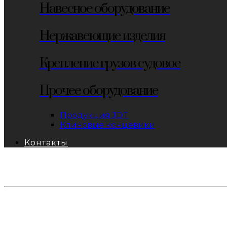
Навесное оборудование
Нержавеющие изделия
Крепление грузов судовое
Прочее оборудование
Продукция JDT
Клиновые концевики
Контакты
тел: 8-800-333-69-74
Заявки:
871@pkfkrepko.ru
ПКФ КрепКо
Санкт-Петербург, Москва, Новосибирск, Владивосто