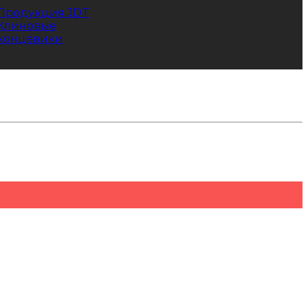
Продукция JDT
Клиновые
концевики