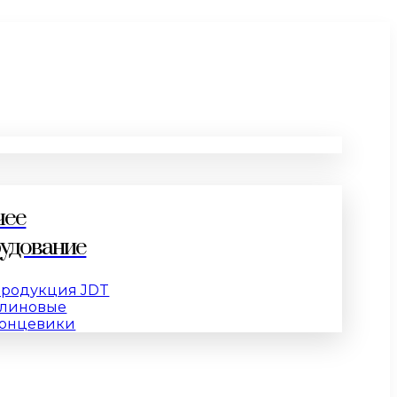
чее
удование
родукция JDT
линовые
онцевики