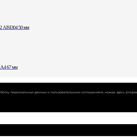
 AISI304 50 мм
 A4 67 мм
работку персональных данных и пользовательским соглашением,
нажав здесь (открое