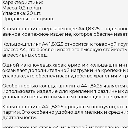
Характеристики:
Масса: 0,2 гр./шт.
Упаковка: 20 шт.
Продается поштучно.
Кольцо-шплинт нержавеющее A4 1,8X25 – надежное
важное крепежное изделие, которое обеспечивае
Кольцо-шплинт A4 1,8X25 относится к товарной гру
класса А4, что обеспечивает его высокую стойкос
агрессивных сред.
Одной из ключевых характеристик кольца-шплинта 
оказывает дополнительной нагрузки на крепежные 
упаковке, что обеспечивает удобство хранения и т
Особенностью кольца-шплинта A4 1,8X25 является е
использовать изделие для крепления различных д
устанавливается и снимается с помощью специальн
Кольцо-шплинт A4 1,8X25 продается поштучно, что
партии. Это особенно удобно для мелких и средн
деятельности.
Нержавеющая сталь A4, из которой изготовлено кол