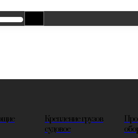
ющие
Крепление грузов
Про
судовое
обо