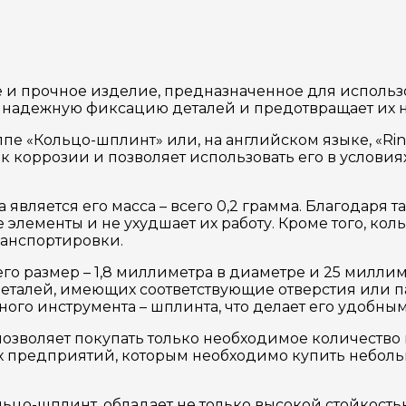
 и прочное изделие, предназначенное для использо
т надежную фиксацию деталей и предотвращает их
ппе «Кольцо-шплинт» или, на английском языке, «Ri
ть к коррозии и позволяет использовать его в усло
является его масса – всего 0,2 грамма. Благодаря 
элементы и не ухудшает их работу. Кроме того, кол
ранспортировки.
го размер – 1,8 миллиметра в диаметре и 25 миллим
еталей, имеющих соответствующие отверстия или па
ого инструмента – шплинта, что делает его удобны
 позволяет покупать только необходимое количеств
их предприятий, которым необходимо купить небол
ьцо-шплинт, обладает не только высокой стойкостью