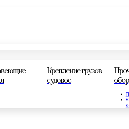
авеющие
Крепление грузов
Про
ия
судовое
обор
П
К
к