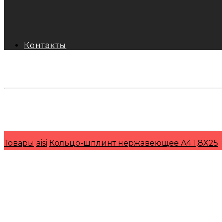
Контакты
тел: 8-800-333-69-74
Заявки:
871@pkfkrepko.ru
ПКФ КрепКо
Санкт-Петербург, Москва, Новосибирск, Владивосто
Товары
aisi
Кольцо-шплинт нержавеющее A4 1,8X25