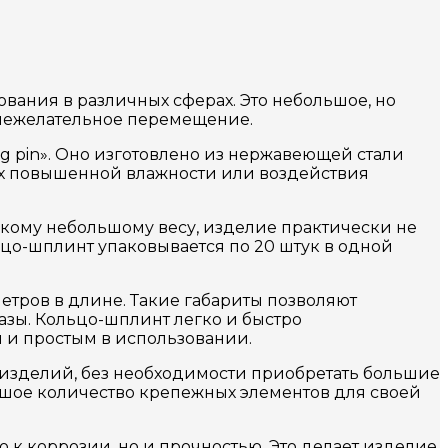
вания в различных сферах. Это небольшое, но
 нежелательное перемещение.
ng pin». Оно изготовлено из нержавеющей стали
виях повышенной влажности или воздействия
такому небольшому весу, изделие практически не
ьцо-шплинт упаковывается по 20 штук в одной
етров в длине. Такие габариты позволяют
зы. Кольцо-шплинт легко и быстро
м и простым в использовании.
о изделий, без необходимости приобретать большие
ьшое количество крепежных элементов для своей
 к коррозии, но и прочностью. Это делает изделие