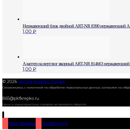
Нержавеющий блок двойной АRT-NR 8390 нержавеющий А2
1,00
₽
Адаптер на вертлюг якорный ART-NR 814663 нержавеющий
1,00
₽
© 2026
группа КрепКо Лидер
Ознакомьтесь с политикой по обработке персональных данных, согласием на об
865@pkfkrepko.ru
Цены и характеристики товаров не являются офертой
Моя заявка
Позвонить