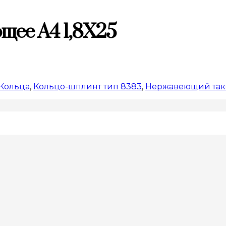
щее A4 1,8X25
Кольца
,
Кольцо-шплинт тип 8383
,
Нержавеющий так