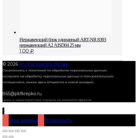
Нержавеющий блок одинарный АRT-NR 8393
нержавеющий А2 AISI304 25 мм
1,00
₽
© 2026
группа КрепКо Лидер
Ознакомьтесь с политикой по обработке персональных данных,
согласием на обработку персональных данных и пользовательским
соглашением,
нажав здесь (откроется в новой вкладке).
865@pkfkrepko.ru
Цены и характеристики товаров не являются офертой
Моя заявка
Позвонить