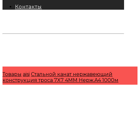
Контакты
тел: 8-800-333-69-74
Заявки:
871@pkfkrepko.ru
ПКФ КрепКо
Санкт-Петербург, Москва, Новосибирск,
Владивосток, Краснодар, Тюмень, Сочи
Товары
aisi
Стальной канат нержавеющий
конструкция троса 7X7 4MM Нерж.A4 1000м