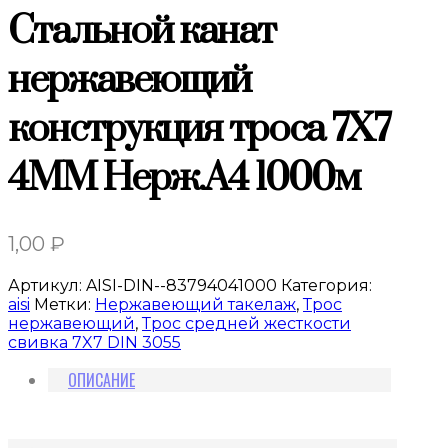
Стальной канат
нержавеющий
конструкция троса 7X7
4MM Нерж.A4 1000м
1,00
₽
Артикул:
AISI-DIN--83794041000
Категория:
aisi
Метки:
Нержавеющий такелаж
,
Трос
нержавеющий
,
Трос средней жесткости
свивка 7X7 DIN 3055
ОПИСАНИЕ