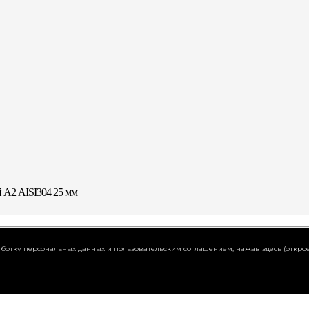
А2 AISI304 25 мм
работку персональных данных и пользовательским соглашением,
нажав здесь (открое