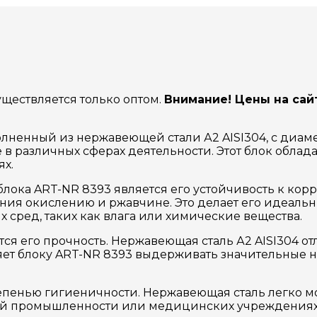
ествляется только оптом.
Внимание! Цены на сай
ненный из нержавеющей стали А2 AISI304, с диам
 различных сферах деятельности. Этот блок облад
х.
ка ART-NR 8393 является его устойчивость к кор
ения окислению и ржавчине. Это делает его идеаль
 сред, таких как влага или химические вещества.
ся его прочность. Нержавеющая сталь А2 AISI304 о
яет блоку ART-NR 8393 выдерживать значительные н
тепенью гигиеничности. Нержавеющая сталь легко мо
й промышленности или медицинских учреждениях. 