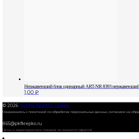
Нержавеющий блок одинарный АRT-NR 8393 нержавеющий 
1,00
₽
© 2026
группа КрепКо Лидер
Ознакомьтесь с политикой по обработке персональных данных, согласием на об
865@pkfkrepko.ru
Цены и характеристики товаров не являются офертой