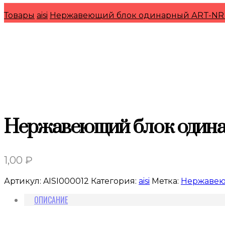
Товары
aisi
Нержавеющий блок одинарный АRT-NR 
Нержавеющий блок одина
1,00
₽
Артикул:
AISI000012
Категория:
aisi
Метка:
Нержавею
ОПИСАНИЕ