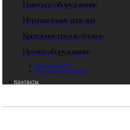
Навесное оборудование
Нержавеющие изделия
Крепление грузов судовое
Прочее оборудование
Продукция JDT
Клиновые концевики
Контакты
тел: 8-800-333-69-74
Заявки:
871@pkfkrepko.ru
ПКФ КрепКо
Санкт-Петербург, Москва, Новосибирск, Владивосто