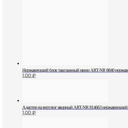
Нержавеющий блок такелажный мини ART-NR 8840 нержа
1,00
₽
Адаптер на вертлюг якорный ART-NR 814663 нержавеющий
1,00
₽