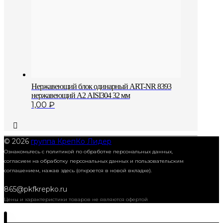
Нержавеющий блок одинарный АRT-NR 8393
нержавеющий А2 AISI304 32 мм
1,00
₽
© 2026
группа КрепКо Лидер
Ознакомьтесь с политикой по обработке персональных данных,
согласием на обработку персональных данных и пользовательским
соглашением,
нажав здесь (откроется в новой вкладке).
865@pkfkrepko.ru
Цены и характеристики товаров не являются офертой