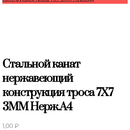
Стальной канат
нержавеющий
конструкция троса 7X7
3MM Нерж.A4
1,00
₽