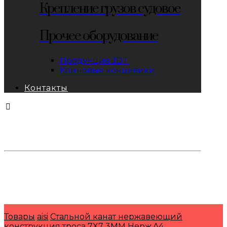
Крепление грузов судовое
Прочее оборудование
Продукция JDT
Клиновые концевики
Контакты
тел: 8-800-333-69-74
Заявки:
871@pkfkrepko.ru
ПКФ КрепКо
Санкт-Петербург, Москва, Новосибирск,
Владивосток, Краснодар, Тюмень, Сочи
Товары
aisi
Стальной канат нержавеющий
конструкция троса 7X7 3MM Нерж.A4