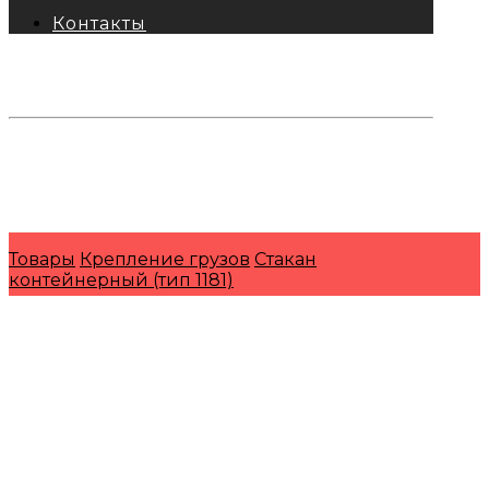
Контакты
тел: 8-800-333-69-74
Заявки:
871@pkfkrepko.ru
ПКФ КрепКо
Санкт-Петербург, Москва, Новосибирск,
Владивосток, Краснодар, Тюмень, Сочи
Товары
Крепление грузов
Стакан
контейнерный (тип 1181)