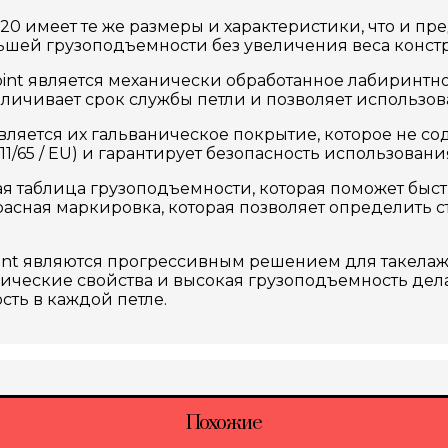
 20 имеет те же размеры и характеристики, что и п
льшей грузоподъемности без увеличения веса конст
int является механически обработанное лабиринтно
личивает срок службы петли и позволяет использов
яется их гальваническое покрытие, которое не соде
1/65 / EU) и гарантирует безопасность использовани
вая таблица грузоподъемности, которая поможет бы
ся красная маркировка, которая позволяет определить
int являются прогрессивным решением для такелаж
гические свойства и высокая грузоподъемность де
сть в каждой петле.
Похожие