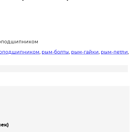
рикоподшипником
коподшипником
,
рым-болты
,
рым-гайки
,
рым-петли
,
ек)