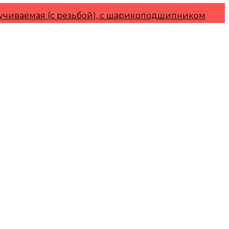
икручиваемая (с резьбой), с шарикоподшипником