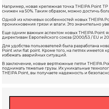
Например, новая крепежная точка THEIPA Point TP
снижен на 50%. Таким образом, можно достичь бо
Одной из ключевых особенностей новых THEIPA Po
проникновения грязи и влаги. Это значительно уве
Еще одним важным аспектом новых THEIPA Point явл
директивам Европейского союза (2000/53 / EU и 201
Для удобства пользователей была разработана но
Point или flat point. Кроме того, на петлях имеет
избежать аварийных ситуаций.
В заключение, новые вертлюжные петли THEIPA Po
поднимать тяжелые грузы. Их уникальные техноло
THEIPA Point, вы получаете надежность и безопасно