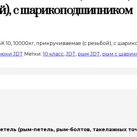
ой), с шарикоподшипником
, GK 10, 10000кг, прикручиваемая (с резьбой), с ша
рюки JDT
Метки:
10 класс
,
JDT
,
рым JDT
,
рым с шари
тель (рым-петель, рым-болтов, такелажных точ