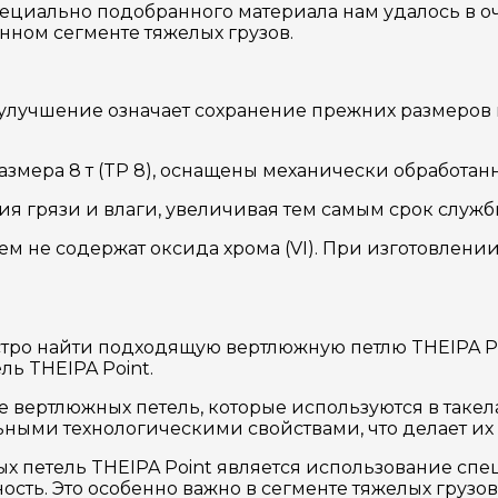
специально подобранного материала нам удалось в 
анном сегменте тяжелых грузов.
 улучшение означает сохранение прежних размеров
размера 8 т (TP 8), оснащены механически обработ
я грязи и влаги, увеличивая тем самым срок служб
ием не содержат оксида хрома (VI). При изготовле
ро найти подходящую вертлюжную петлю THEIPA Point
ь THEIPA Point.
е вертлюжных петель, которые используются в такел
ьными технологическими свойствами, что делает и
 петель THEIPA Point является использование спе
ость. Это особенно важно в сегменте тяжелых грузо