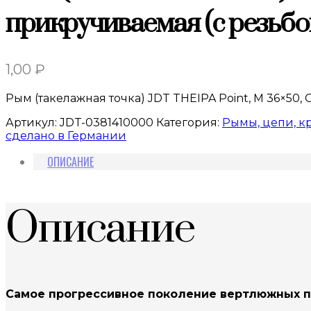
прикручиваемая (с резьб
1,00
₽
Рым (такелажная точка) JDT THEIPA Point, M 36×50
Артикул:
JDT-0381410000
Категория:
Рымы, цепи, к
сделано в Германии
ОПИСАНИЕ
Описание
Самое прогрессивное поколение вертлюжных пе