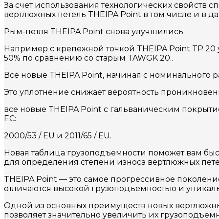
За счет использования технологических свойств 
вертлюжных петель THEIPA Point в том числе и в д
Рым-петля THEIPA Point снова улучшились.
Например с крепежной точкой THEIPA Point TP 20
50% по сравнению со старым TAWGK 20..
Все новые THEIPA Point, начиная с номинального 
Это уплотнение снижает вероятность проникновени
все новые THEIPA Point с гальваническим покрыт
ЕС:
2000/53 / EU и 2011/65 / EU.
Новая таблица грузоподъемности поможет вам быст
для определения степени износа вертлюжных петел
THEIPA Point — это самое прогрессивное поколени
отличаются высокой грузоподъемностью и уникал
Одной из основных преимуществ новых вертлюжных
позволяет значительно увеличить их грузоподъемн