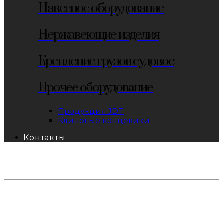
Навесное оборудование
Нержавеющие изделия
Крепление грузов судовое
Прочее оборудование
Продукция JDT
Клиновые концевики
Контакты
тел: 8-800-333-69-74
Заявки:
871@pkfkrepko.ru
ПКФ КрепКо
Санкт-Петербург, Москва, Новосибирск, Владивосто