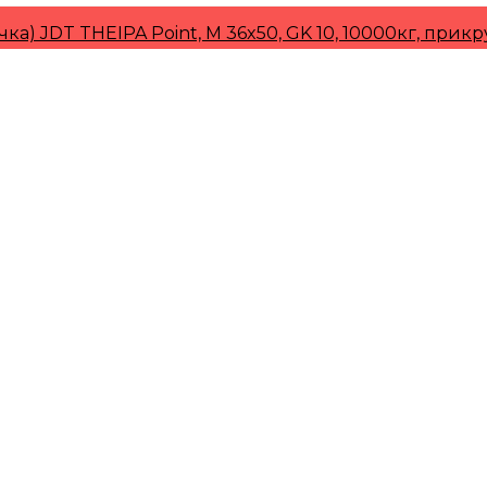
чка) JDT THEIPA Point, M 36x50, GK 10, 10000кг, пр