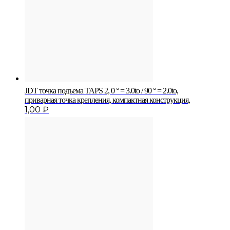
JDT точка подъема TAPS 2, 0 ° = 3.0to / 90 ° = 2.0to,
приварная точка крепления, компактная конструкция,
1,00
₽