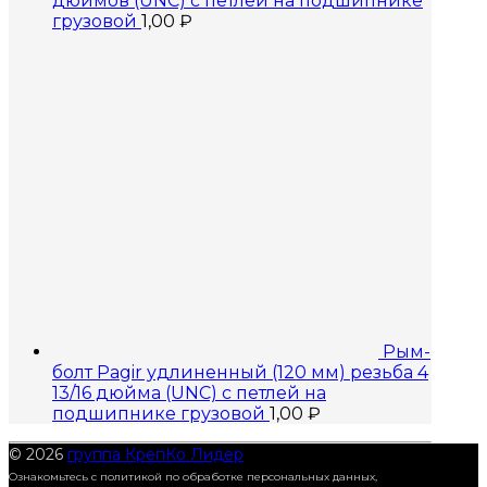
дюймов (UNC) с петлей на подшипнике
грузовой
1,00
₽
Рым-
болт Pagir удлиненный (120 мм) резьба 4
13/16 дюйма (UNC) с петлей на
подшипнике грузовой
1,00
₽
© 2026
группа КрепКо Лидер
Ознакомьтесь с политикой по обработке персональных данных,