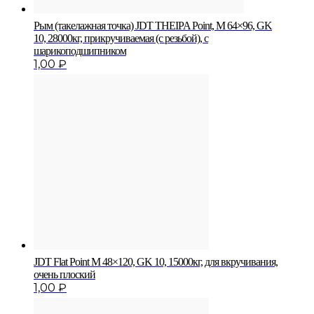
Рым (такелажная точка) JDT THEIPA Point, M 64×96, GK
10, 28000кг, прикручиваемая (с резьбой), с
шарикоподшипником
1,00
₽
JDT Flat Point M 48×120, GK 10, 15000кг, для вкручивания,
очень плоский
1,00
₽