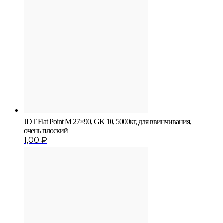
JDT Flat Point M 27×90, GK 10, 5000кг, для ввинчивания,
очень плоский
1,00
₽