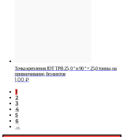
Точка крепления JDT TPB 25, 0 ° и 90 ° = 25,0 тонны, на
привинчивание, без винтов
1,00
₽
1
2
3
4
5
6
→