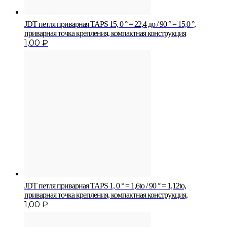
JDT петля приварная TAPS 15, 0 ° = 22,4 до / 90 ° = 15,0 °,
приварная точка крепления, компактная конструкция
1,00
₽
JDT петля приварная TAPS 1, 0 ° = 1,6to / 90 ° = 1,12to,
приварная точка крепления, компактная конструкция,
1,00
₽