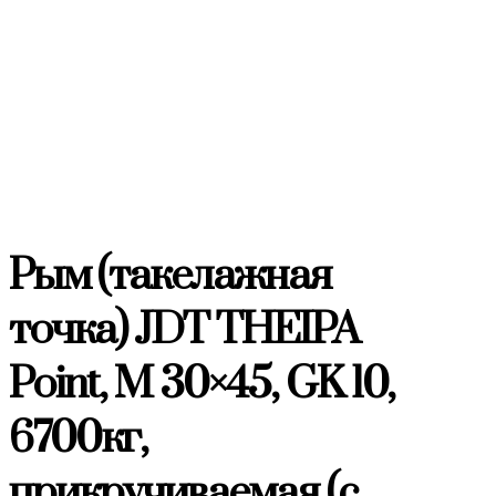
Рым (такелажная
точка) JDT THEIPA
Point, M 30×45, GK 10,
6700кг,
прикручиваемая (с