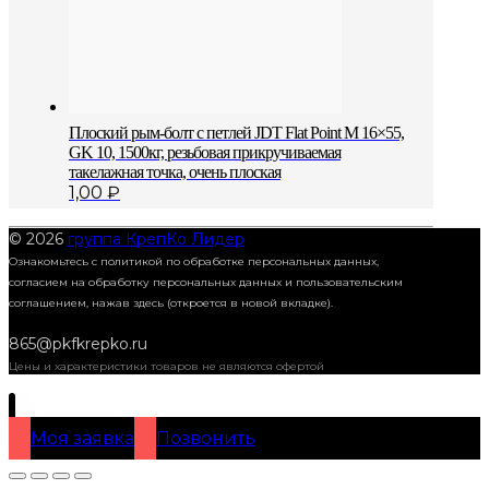
Плоский рым-болт с петлей JDT Flat Point M 16×55,
GK 10, 1500кг, резьбовая прикручиваемая
такелажная точка, очень плоская
1,00
₽
© 2026
группа КрепКо Лидер
Ознакомьтесь с политикой по обработке персональных данных,
согласием на обработку персональных данных и пользовательским
соглашением,
нажав здесь (откроется в новой вкладке).
865@pkfkrepko.ru
Цены и характеристики товаров не являются офертой
Моя заявка
Позвонить