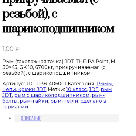
резьбой), с
шарикоподшипником
1,00
₽
Рым (такелажная точка) JDT THEIPA Point, M
30×45, GK 10, 6700кг, прикручиваемая (с
резьбой), с шарикоподшипником
Артикул:
JDT-0381406001
Категория:
Рымы,
цепи, крюки JDT
Метки:
10 класс
,
JDT
,
рым
JDT
,
рым с шарикоподшипником
,
рым-
болты
,
рым-гайки
,
рым-петли
,
сделано в
Германии
ОПИСАНИЕ