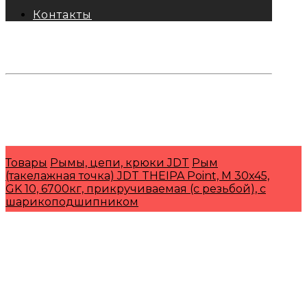
Контакты
тел: 8-800-333-69-74
Заявки:
871@pkfkrepko.ru
ПКФ КрепКо
Санкт-Петербург, Москва, Новосибирск,
Владивосток, Краснодар, Тюмень, Сочи
Товары
Рымы, цепи, крюки JDT
Рым
(такелажная точка) JDT THEIPA Point, M 30x45,
GK 10, 6700кг, прикручиваемая (с резьбой), с
шарикоподшипником