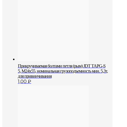
Прикручиваемая болтами петля (рым) JDT TAPG-S
5, M24x55, номинальная грузоподъемность мин. 5,3т,
для привинчивания
1,00
₽