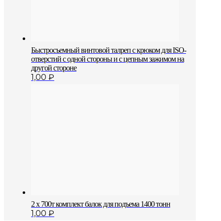
Быстросъемный винтовой талреп с крюком для ISO-
отверстий с одной стороны и с цепным зажимом на
другой стороне
1,00
₽
2 х 700т комплект балок для подъема 1400 тонн
1,00
₽