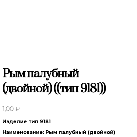
Рым палубный
(двойной) ((тип 9181))
1,00
₽
Изделие тип 9181
Наименование: Рым палубный (двойной)