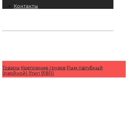
Контакты
тел: 8-800-333-69-74
Заявки:
871@pkfkrepko.ru
ПКФ КрепКо
Санкт-Петербург, Москва, Новосибирск,
Владивосток, Краснодар, Тюмень, Сочи
Товары
Крепление грузов
Рым палубный
(двойной) ((тип 9181))