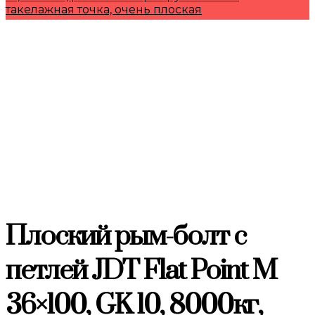
такелажная точка, очень плоская
Плоский рым-болт с
петлей JDT Flat Point M
36×100, GK 10, 8000кг,