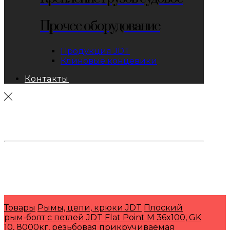
Прочее оборудование
Продукция JDT
Клиновые концевики
Контакты
тел: 8-800-333-69-74
Заявки:
871@pkfkrepko.ru
ПКФ КрепКо
Санкт-Петербург, Москва, Новосибирск,
Владивосток, Краснодар, Тюмень, Сочи
Товары
Рымы, цепи, крюки JDT
Плоский
рым-болт с петлей JDT Flat Point M 36x100, GK
10, 8000кг, резьбовая прикручиваемая