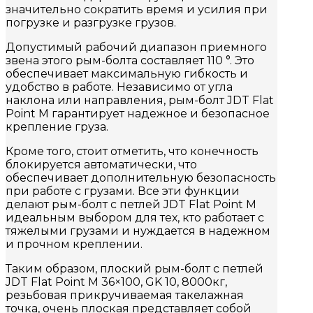
значительно сократить время и усилия при
погрузке и разгрузке грузов.
Допустимый рабочий диапазон приемного
звена этого рым-болта составляет 110 °. Это
обеспечивает максимальную гибкость и
удобство в работе. Независимо от угла
наклона или направления, рым-болт JDT Flat
Point M гарантирует надежное и безопасное
крепление груза.
Кроме того, стоит отметить, что конечность
блокируется автоматически, что
обеспечивает дополнительную безопасность
при работе с грузами. Все эти функции
делают рым-болт с петлей JDT Flat Point M
идеальным выбором для тех, кто работает с
тяжелыми грузами и нуждается в надежном
и прочном креплении.
Таким образом, плоский рым-болт с петлей
JDT Flat Point M 36×100, GK 10, 8000кг,
резьбовая прикручиваемая такелажная
точка, очень плоская представляет собой