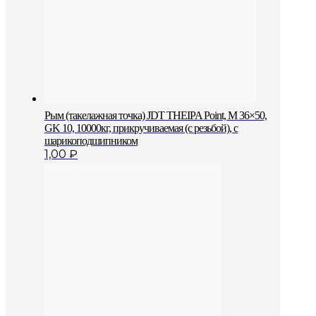
Рым (такелажная точка) JDT THEIPA Point, M 36×50,
GK 10, 10000кг, прикручиваемая (с резьбой), с
шарикоподшипником
1,00
₽