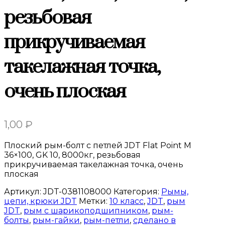
резьбовая
прикручиваемая
такелажная точка,
очень плоская
1,00
₽
Плоский рым-болт с петлей JDT Flat Point M
36×100, GK 10, 8000кг, резьбовая
прикручиваемая такелажная точка, очень
плоская
Артикул:
JDT-0381108000
Категория:
Рымы,
цепи, крюки JDT
Метки:
10 класс
,
JDT
,
рым
JDT
,
рым с шарикоподшипником
,
рым-
болты
,
рым-гайки
,
рым-петли
,
сделано в