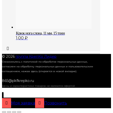
Крюк нога слона, 11 мм, 15 тонн
1,00
₽
© 2026
группа КрепКо Лидер
Ознакомьтесь с политикой по обработке персональных данных,
согласием на обработку персональных данных и пользовательским
соглашением,
нажав здесь (откроется в новой вкладке).
865@pkfkrepko.ru
Цены и характеристики товаров не являются офертой
Моя заявка
Позвонить