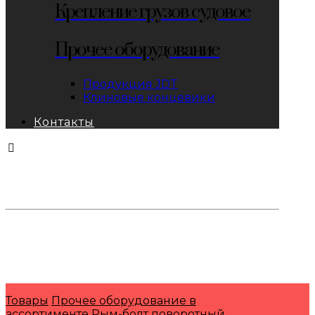
Крепление грузов судовое
Прочее оборудование
Продукция JDT
Клиновые концевики
Контакты
тел: 8-800-333-69-74
Заявки:
871@pkfkrepko.ru
ПКФ КрепКо
Санкт-Петербург, Москва, Новосибирск,
Владивосток, Краснодар, Тюмень, Сочи
Товары
Прочее оборудование в
ассортименте
Рым-болт поворотный