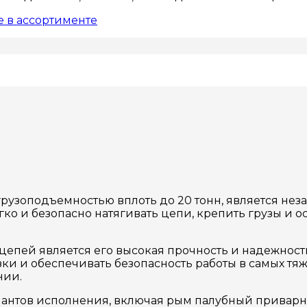
 в ассортименте
грузоподъемностью вплоть до 20 тонн, является не
ко и безопасно натягивать цепи, крепить грузы и о
пей является его высокая прочность и надежность
и и обеспечивать безопасность работы в самых тяже
нии.
нтов исполнения, включая рым палубный приварной, 