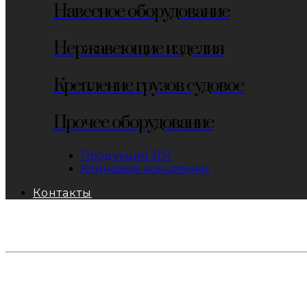
Навесное оборудование
Нержавеющие изделия
Крепление грузов судовое
Прочее оборудование
Продукция JDT
Клиновые концевики
Контакты
тел: 8-800-333-69-74
Заявки:
871@pkfkrepko.ru
ПКФ КрепКо
Санкт-Петербург, Москва, Новосибирск, Владивосто