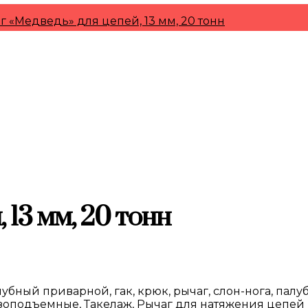
г «Медведь» для цепей, 13 мм, 20 тонн
 13 мм, 20 тонн
убный приварной, гак, крюк, рычаг, слон-нога, пал
узоподъемные, Такелаж, Рычаг для натяжения цепей