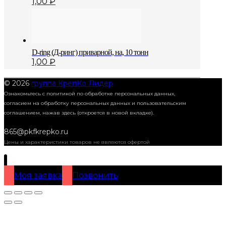
1,00
₽
D-ring (Д-ринг) приварной, на, 10 тонн
1,00
₽
© 2026
группа КрепКо Лидер
Ознакомьтесь с политикой по обработке персональных данных,
согласием на обработку персональных данных и пользовательским
соглашением,
нажав здесь (откроется в новой вкладке).
865@pkfkrepko.ru
Цены и характеристики товаров не являются офертой
Моя заявка
Позвонить