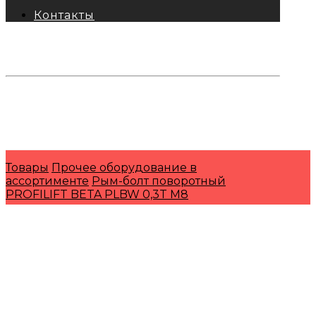
Контакты
тел: 8-800-333-69-74
Заявки:
871@pkfkrepko.ru
ПКФ КрепКо
Санкт-Петербург, Москва, Новосибирск,
Владивосток, Краснодар, Тюмень, Сочи
Товары
Прочее оборудование в
ассортименте
Рым-болт поворотный
PROFILIFT BETA PLBW 0,3T M8