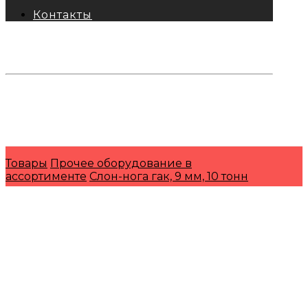
Контакты
тел: 8-800-333-69-74
Заявки:
871@pkfkrepko.ru
ПКФ КрепКо
Санкт-Петербург, Москва, Новосибирск,
Владивосток, Краснодар, Тюмень, Сочи
Товары
Прочее оборудование в
ассортименте
Слон-нога гак, 9 мм, 10 тонн