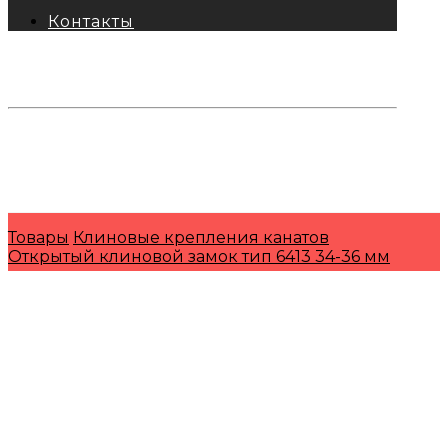
Контакты
тел: 8-800-333-69-74
Заявки:
871@pkfkrepko.ru
ПКФ КрепКо
Санкт-Петербург, Москва, Новосибирск,
Владивосток, Краснодар, Тюмень, Сочи
Товары
Клиновые крепления канатов
Открытый клиновой замок тип 6413 34-36 мм