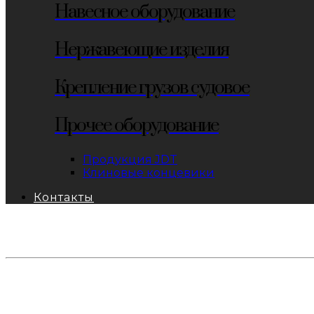
Навесное оборудование
Нержавеющие изделия
Крепление грузов судовое
Прочее оборудование
Продукция JDT
Клиновые концевики
Контакты
тел: 8-800-333-69-74
Заявки:
871@pkfkrepko.ru
ПКФ КрепКо
Санкт-Петербург, Москва, Новосибирск, Владивосто