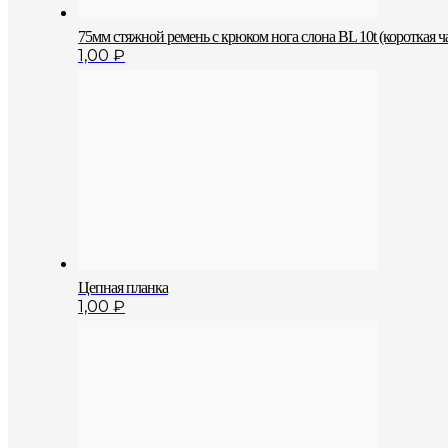
75мм стяжной ремень с крюком нога слона BL 10t (короткая ча
1,00
₽
Цепная планка
1,00
₽