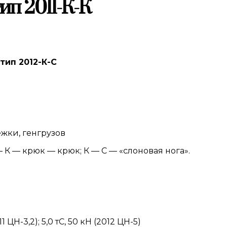
ип 2011-К-К
 тип 2012-К-С
жки, генгрузов
 К — крюк — крюк; К — С — «слоновая нога».
 ЦН-3,2); 5,0 тС, 50 кН (2012 ЦН-5)