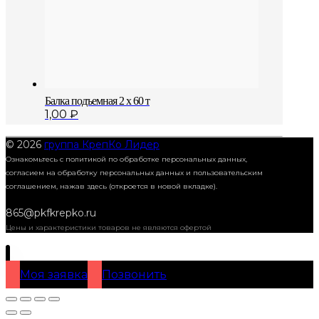
Балка подъемная 2 x 60 т
1,00
₽
© 2026
группа КрепКо Лидер
Ознакомьтесь с политикой по обработке персональных данных,
согласием на обработку персональных данных и пользовательским
соглашением,
нажав здесь (откроется в новой вкладке).
865@pkfkrepko.ru
Цены и характеристики товаров не являются офертой
Моя заявка
Позвонить