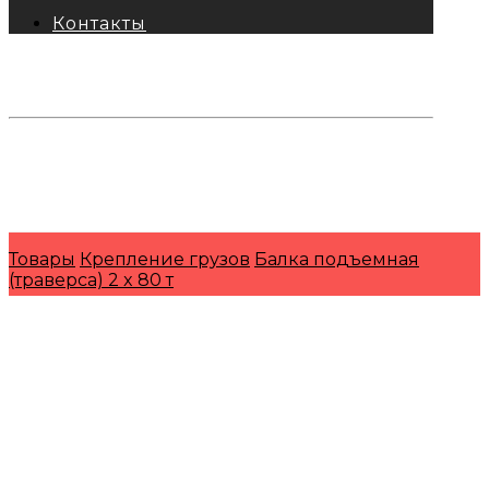
Контакты
тел: 8-800-333-69-74
Заявки:
871@pkfkrepko.ru
ПКФ КрепКо
Санкт-Петербург, Москва, Новосибирск,
Владивосток, Краснодар, Тюмень, Сочи
Товары
Крепление грузов
Балка подъемная
(траверса) 2 x 80 т