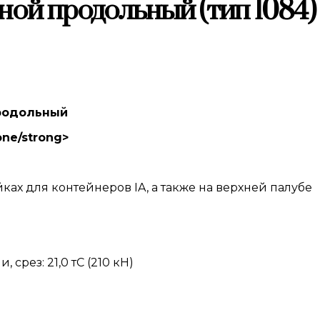
ной продольный (тип 1084)
продольный
one/strong>
ах для контейнеров IA, а также на верхней палубе
срез: 21,0 тС (210 кН)