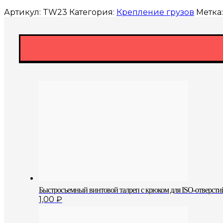
Артикул:
TW23
Категория:
Крепление грузов
Метка
Быстросъемный винтовой талреп с крюком для ISO-отверстий
1,00
₽