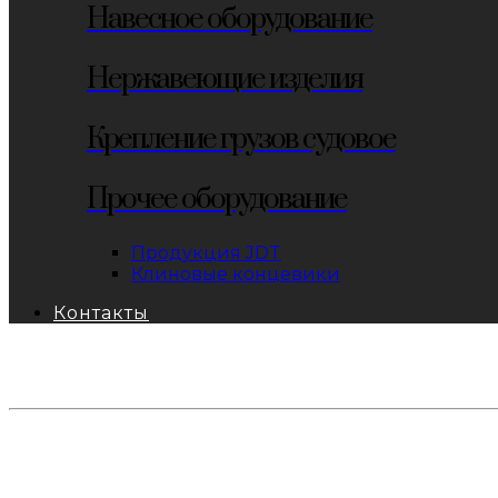
Навесное оборудование
Нержавеющие изделия
Крепление грузов судовое
Прочее оборудование
Продукция JDT
Клиновые концевики
Контакты
тел: 8-800-333-69-74
Заявки:
871@pkfkrepko.ru
ПКФ КрепКо
Санкт-Петербург, Москва, Новосибирск, Владивосто