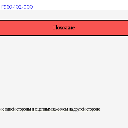
:
Г960-102-000
Похожие
 с одной стороны и с цепным зажимом на другой стороне