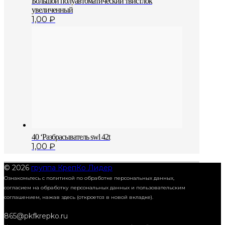
Большой полуавтоматический твистлок
увеличенный
1,00
₽
40 ‘Разбрасыватель swl 42t
1,00
₽
© 2026
группа КрепКо Лидер
Ознакомьтесь с политикой по обработке персональных данных,
согласием на обработку персональных данных и пользовательским
соглашением,
нажав здесь (откроется в новой вкладке).
865@pkfkrepko.ru