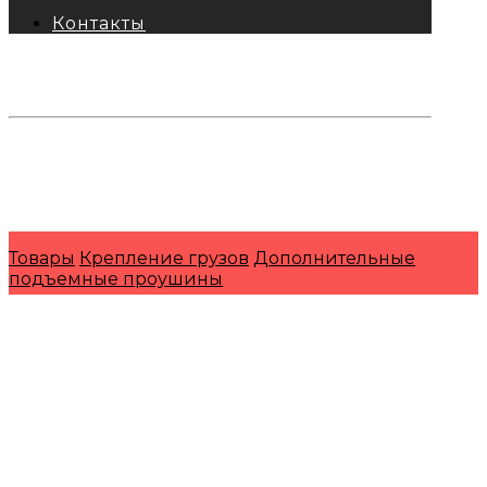
Контакты
тел: 8-800-333-69-74
Заявки:
871@pkfkrepko.ru
ПКФ КрепКо
Санкт-Петербург, Москва, Новосибирск,
Владивосток, Краснодар, Тюмень, Сочи
Товары
Крепление грузов
Дополнительные
подъемные проушины