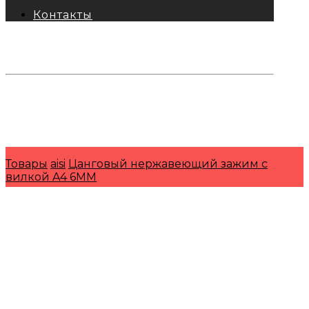
Контакты
тел: 8-800-333-69-74
Заявки:
871@pkfkrepko.ru
ПКФ КрепКо
Санкт-Петербург, Москва, Новосибирск,
Владивосток, Краснодар, Тюмень, Сочи
Товары
aisi
Цанговый нержавеющий зажим с
вилкой A4 6MM