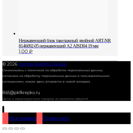
Нержавеющий блок такелажный двойной ART-NR
8146092-05 нержавеющий А2 AISI304 19 мм
1,00
₽
© 2026
группа КрепКо Лидер
Ознакомьтесь с политикой по обработке персональных данных,
согласием на обработку персональных данных и пользовательским
соглашением,
нажав здесь (откроется в новой вкладке).
865@pkfkrepko.ru
Цены и характеристики товаров не являются офертой
Моя заявка
Позвонить