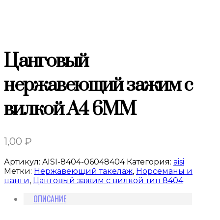
Цанговый
нержавеющий зажим с
вилкой A4 6MM
1,00
₽
Артикул:
AISI-8404-06048404
Категория:
aisi
Метки:
Нержавеющий такелаж
,
Норсеманы и
цанги
,
Цанговый зажим с вилкой тип 8404
ОПИСАНИЕ