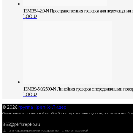
13MB54-2,0-N Пространственная траверса для перемещения г
1,00
₽
13MB9-5,0/2500-N Линейная траверса с передвижными пово
1,00
₽
© 2026
группа КрепКо Лидер
Ознакомьтесь с политикой по обработке персональных данных, согласием на об
865@pkfkrepko.ru
Цены и характеристики товаров не являются офертой