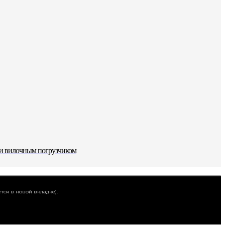
ли вилочным погрузчиком
тся в новой вкладке).