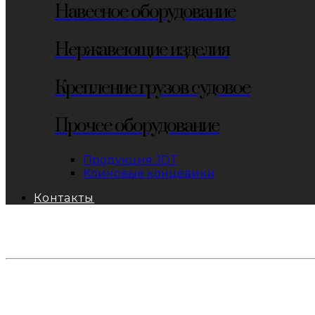
Навесное оборудование
Нержавеющие изделия
Крепление грузов судовое
Прочее оборудование
Продукция JDT
Клиновые концевики
Контакты
тел: 8-800-333-69-74
Заявки:
871@pkfkrepko.ru
ПКФ КрепКо
Санкт-Петербург, Москва, Новосибирск, Владивосто