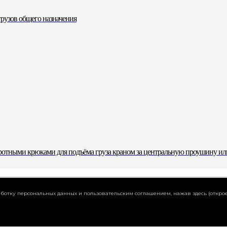
рузов общего назначения
ротными крюками для подъёма груза краном за центральную проушину и
работку персональных данных и пользовательским соглашением,
нажав здесь (открое