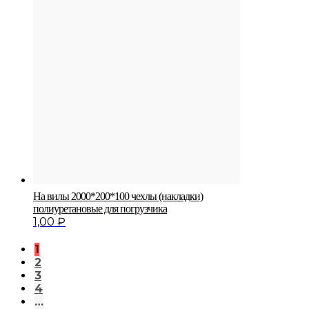
На вилы 2000*200*100 чехлы (накладки)
полиуретановые для погрузчика
1,00
₽
1
2
3
4
…