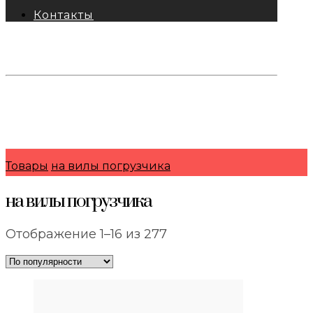
Контакты
тел: 8-800-333-69-74
Заявки:
871@pkfkrepko.ru
ПКФ КрепКо
Санкт-Петербург, Москва, Новосибирск,
Владивосток, Краснодар, Тюмень, Сочи
Товары
на вилы погрузчика
на вилы погрузчика
Сортировка:
Отображение 1–16 из 277
по
популярности