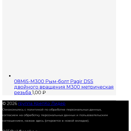
08MiS-M300 Рым-болт Pagir DSS
двойного вращения M300 метрическая
резьба
1,00
₽
© 2026
группа КрепКо Лидер
Ознакомьтесь с политикой по обработке персональных данных,
согласием на обработку персональных данных и пользовательским
соглашением,
нажав здесь (откроется в новой вкладке).