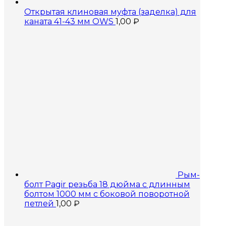
Открытая клиновая муфта (заделка) для
каната 41-43 мм OWS
1,00
₽
Рым-
болт Pagir резьба 18 дюйма с длинным
болтом 1000 мм с боковой поворотной
петлей
1,00
₽