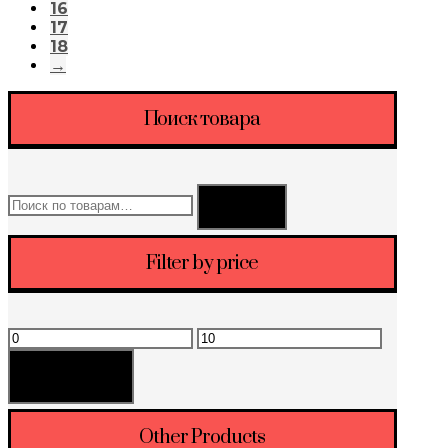
16
17
18
→
Поиск товара
Искать:
Поиск
Filter by price
Минимальная
Максимальная
цена
цена
Фильтрация
Other Products