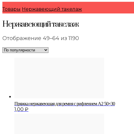
Товары
Нержавеющий такелаж
Нержавеющий такелаж
Сортировка:
Отображение 49–64 из 1190
по
популярности
Пряжка нержавеющая для ремня с рифлением A2 50×30
1,00
₽