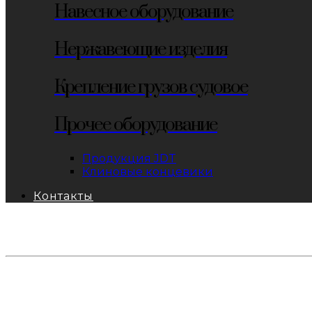
Навесное оборудование
Нержавеющие изделия
Крепление грузов судовое
Прочее оборудование
Продукция JDT
Клиновые концевики
Контакты
тел: 8-800-333-69-74
Заявки:
871@pkfkrepko.ru
ПКФ КрепКо
Санкт-Петербург, Москва, Новосибирск, Владивосто