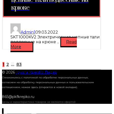
крюке
Admin1
09.03.2022
SKT1000KV2 Электрические цепные тали
подвесные на крюке ...
Read
More
Пагинация
1
2
…
83
© 2026
группа КрепКо Лидер
Ознакомьтесь с политикой по обработке персональных данных,
согласием на обработку персональных данных и пользовательским
записей
соглашением,
нажав здесь (откроется в новой вкладке).
865@pkfkrepko.ru
Цены и характеристики товаров не являются офертой