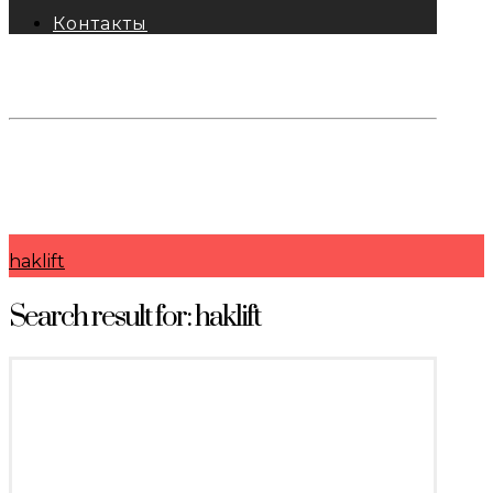
Контакты
тел: 8-800-333-69-74
Заявки:
871@pkfkrepko.ru
ПКФ КрепКо
Санкт-Петербург, Москва, Новосибирск,
Владивосток, Краснодар, Тюмень, Сочи
haklift
Search result for: haklift