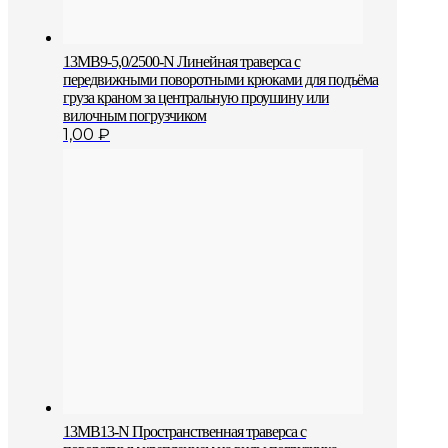
13MB9-5,0/2500-N Линейная траверса с
передвижными поворотными крюками для подъёма
груза краном за центральную проушину или
вилочным погрузчиком
1,00
₽
13MB13-N Пространственная траверса с