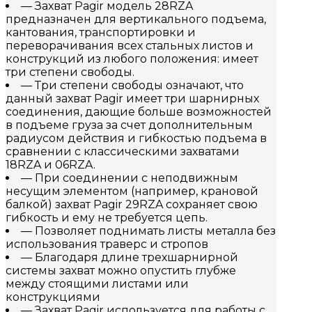
— Захват Pagir модель 28RZA
предназначен для вертикального подъема,
кантования, транспортировки и
переворачивания всех стальных листов и
конструкций из любого положения: имеет
три степени свободы.
— Три степени свободы означают, что
данный захват Pagir имеет три шарнирных
соединения, дающие больше возможностей
в подъеме груза за счет дополнительным
радиусом действия и гибкостью подъема в
сравнении с классическими захватами
18RZA и 06RZA.
— При соединении с неподвижным
несущим элементом (например, крановой
балкой) захват Pagir 29RZA сохраняет свою
гибкость и ему не требуется цепь.
— Позволяет поднимать листы металла без
использования траверс и стропов
— Благодаря длине трехшарнирной
системы захват можно опустить глубже
между стоящими листами или
конструкциями
— Захват Pagir используется для работы с