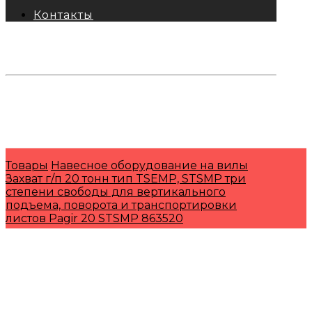
Контакты
тел: 8-800-333-69-74
Заявки:
871@pkfkrepko.ru
ПКФ КрепКо
Санкт-Петербург, Москва, Новосибирск,
Владивосток, Краснодар, Тюмень, Сочи
Товары
Навесное оборудование на вилы
Захват г/п 20 тонн тип TSEMP, STSMP три
степени свободы для вертикального
подъема, поворота и транспортировки
листов Pagir 20 STSMP 863520