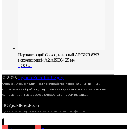
Нержавеющий блок одинарный АRT-NR 8393
нержавеющий А2 AISI304 25 мм
1,00
₽
© 2026
группа КрепКо Лидер
Ознакомьтесь с политикой по обработке персональных данных,
согласием на обработку персональных данных и пользовательским
соглашением,
нажав здесь (откроется в новой вкладке).
865@pkfkrepko.ru
Цены и характеристики товаров не являются офертой