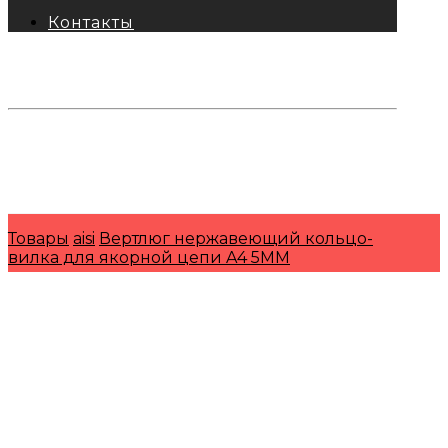
Контакты
тел: 8-800-333-69-74
Заявки:
871@pkfkrepko.ru
ПКФ КрепКо
Санкт-Петербург, Москва, Новосибирск,
Владивосток, Краснодар, Тюмень, Сочи
Товары
aisi
Вертлюг нержавеющий кольцо-
вилка для якорной цепи A4 5MM