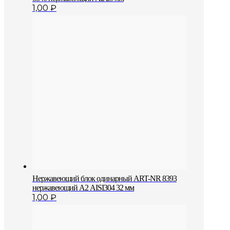
1,00
₽
Нержавеющий блок одинарный АRT-NR 8393
нержавеющий А2 AISI304 32 мм
1,00
₽