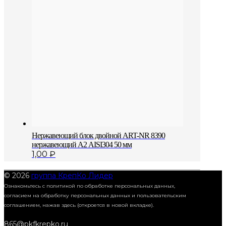
Нержавеющий блок двойной АRT-NR 8390
нержавеющий А2 AISI304 50 мм
1,00
₽
© 2026
группа КрепКо Лидер
Ознакомьтесь с политикой по обработке персональных данных,
согласием на обработку персональных данных и пользовательским
соглашением,
нажав здесь (откроется в новой вкладке).
865@pkfkrepko.ru