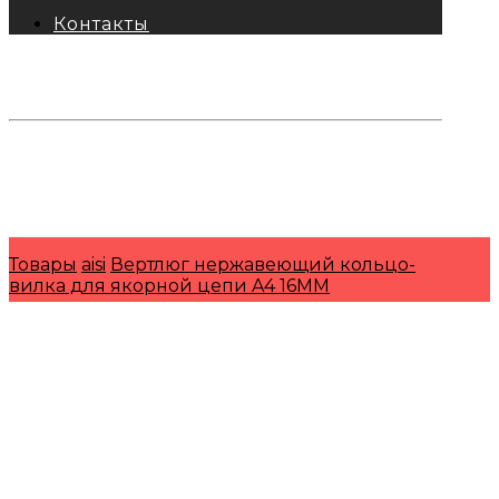
Контакты
тел: 8-800-333-69-74
Заявки:
871@pkfkrepko.ru
ПКФ КрепКо
Санкт-Петербург, Москва, Новосибирск,
Владивосток, Краснодар, Тюмень, Сочи
Товары
aisi
Вертлюг нержавеющий кольцо-
вилка для якорной цепи A4 16MM