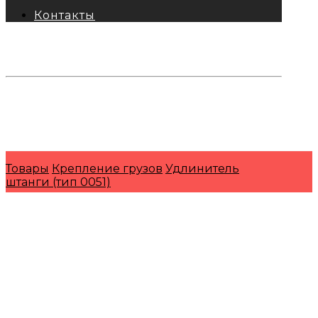
Контакты
тел: 8-800-333-69-74
Заявки:
871@pkfkrepko.ru
ПКФ КрепКо
Санкт-Петербург, Москва, Новосибирск,
Владивосток, Краснодар, Тюмень, Сочи
Товары
Крепление грузов
Удлинитель
штанги (тип 0051)