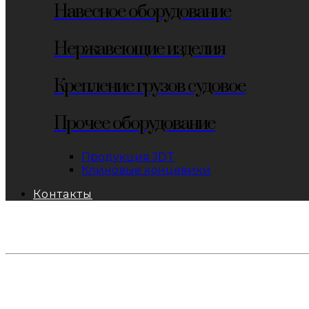
Навесное оборудование
Нержавеющие изделия
Крепление грузов судовое
Прочее оборудование
Продукция JDT
Клиновые концевики
Контакты
тел: 8-800-333-69-74
Заявки:
871@pkfkrepko.ru
ПКФ КрепКо
Санкт-Петербург, Москва, Новосибирск, Владивосто