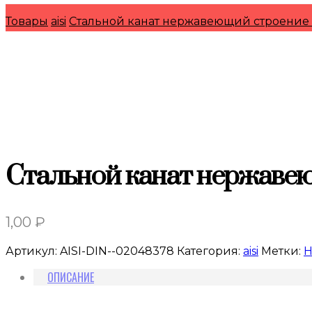
Товары
aisi
Стальной канат нержавеющий строение 
Стальной канат нержавею
1,00
₽
Артикул:
AISI-DIN--02048378
Категория:
aisi
Метки:
Н
ОПИСАНИЕ