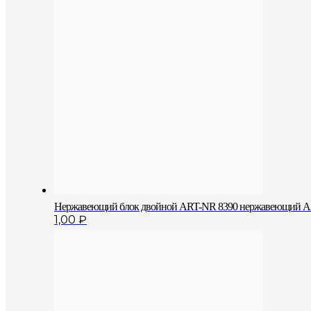
Нержавеющий блок двойной АRT-NR 8390 нержавеющий А2
1,00
₽