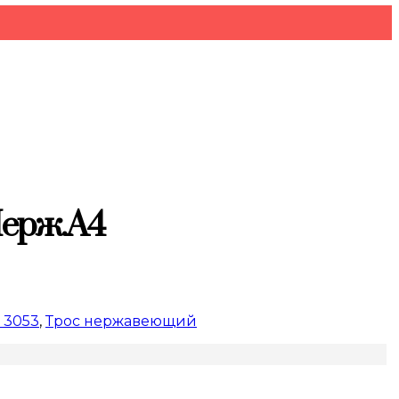
Нерж.A4
 3053
,
Трос нержавеющий