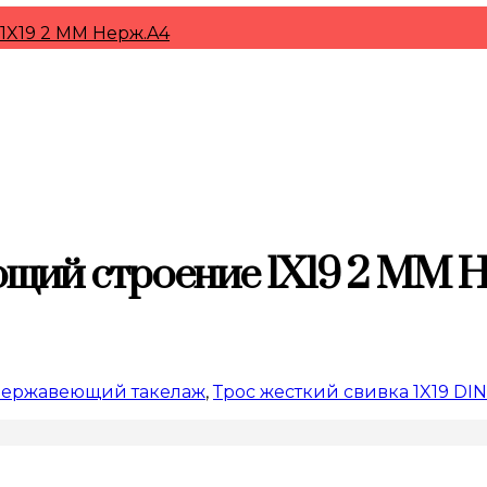
1X19 2 MM Нерж.A4
щий строение 1X19 2 MM 
ержавеющий такелаж
,
Трос жесткий свивка 1X19 DIN