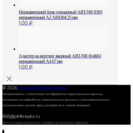
Нержавеющий блок одинарный АRT-NR 8393
нержавеющий А2 AISI304 25 мм
1,00
₽
Адаптер на вертлюг якорный ART-NR 814663
нержавеющий A4 67 мм
1,00
₽
© 2026
группа КрепКо Лидер
Ознакомьтесь с политикой по обработке персональных данных,
согласием на обработку персональных данных и пользовательским
соглашением,
нажав здесь (откроется в новой вкладке).
865@pkfkrepko.ru
Цены и характеристики товаров не являются офертой