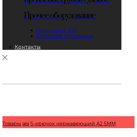
Прочее оборудование
Продукция JDT
Клиновые концевики
Контакты
тел: 8-800-333-69-74
Заявки:
871@pkfkrepko.ru
ПКФ КрепКо
Санкт-Петербург, Москва, Новосибирск,
Владивосток, Краснодар, Тюмень, Сочи
Товары
aisi
S-крючок нержавеющий A2 5MM