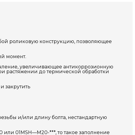
собой роликовую конструкцию, позволяющее
ий момент.
апыление, увеличивающее антикоррозионную
при растяжении до термической обработки
и закрутить
езьбы и/или длину болта, нестандартную
0
или 0
1MSH
—
M
2
0
-***
, то такое заполнение