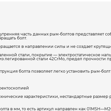
 внутренняя часть данных рым-болтов представляет 
ращать болт.
вращается в направлении силы и не создает крутящ
каленной стали, покрытие — электростатическое н
 из легированной стали 42CrMo, предел прочности 
рукция болта позволяет легко установить рым-болт 
фектоскопией
хнические характеристики, нестандартные размер р
олта в мм, то есть артикул направлен как 0
1MSH
—
M2