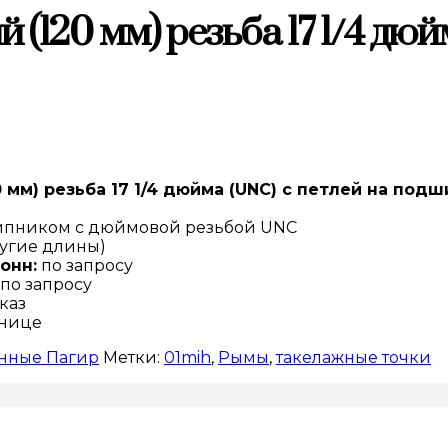
 (120 мм) резьба 17 1/4 дюй
0 мм) резьба 17 1/4 дюйма (UNC) с петлей на под
ипником с дюймовой резьбой UNC
ругие длины)
онн:
по запросу
по запросу
каз
анице
нные Пагир
Метки:
01mih
,
Рымы
,
такелажные точки