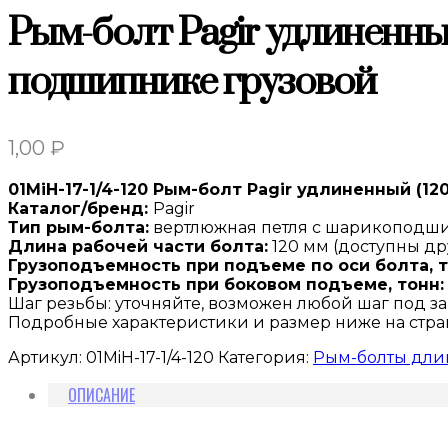
Рым-болт Pagir удлиненный
подшипнике грузовой
1,00
₽
01MiH-17-1/4-120 Рым-болт Pagir удлиненный (12
Каталог/бренд:
Pagir
Тип рым-болта:
вертлюжная петля с шарикоподш
Длина рабочей части болта:
120 мм (доступны д
Грузоподъемность при подъеме по оси болта, т
Грузоподъемность при боковом подъеме, тонн:
Шаг резьбы: уточняйте, возможен любой шаг под за
Подробные характеристики и размер ниже на стр
Артикул:
01MiH-17-1/4-120
Категория:
Рым-болты дли
ОПИСАНИЕ