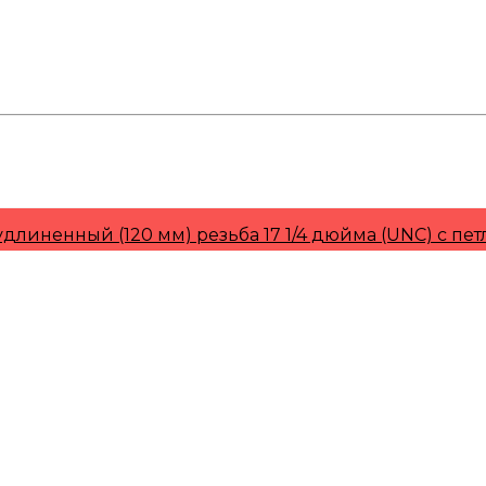
к, Краснодар, Тюмень, Сочи
удлиненный (120 мм) резьба 17 1/4 дюйма (UNC) с п