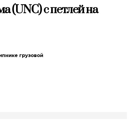
ма (UNC) с петлей на
шипнике грузовой