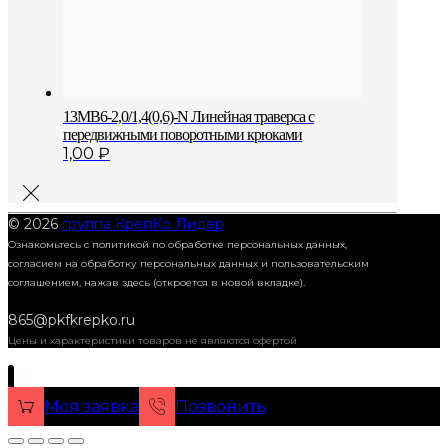
13MB6-2,0/1,4(0,6)-N Линейная траверса с
передвижными поворотными крюками
1,00
₽
© 2026
группа КрепКо Лидер
Ознакомьтесь с политикой по обработке персональных данных,
согласием на обработку персональных данных и пользовательским
соглашением,
нажав здесь (откроется в новой вкладке).
865@pkfkrepko.ru
Цены и характеристики товаров не являются офертой
Моя заявка
Позвонить