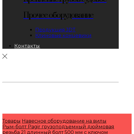
Прочее оборудование
Продукция JDT
Клиновые концевики
Контакты
тел: 8-800-333-69-74
Заявки:
871@pkfkrepko.ru
ПКФ КрепКо
Санкт-Петербург, Москва, Новосибирск,
Владивосток, Краснодар, Тюмень, Сочи
Товары
Навесное оборудование на вилы
Рым-болт Pagir грузоподъемный дюймовая
резьба 21 длинный болт 500 мм с ключом