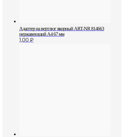
Адаптер на вертлюг якорный ART-NR 814663
нержавеющий A4 67 мм
1,00
₽