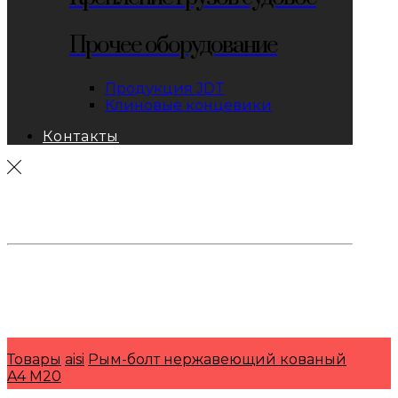
Прочее оборудование
Продукция JDT
Клиновые концевики
Контакты
тел: 8-800-333-69-74
Заявки:
871@pkfkrepko.ru
ПКФ КрепКо
Санкт-Петербург, Москва, Новосибирск,
Владивосток, Краснодар, Тюмень, Сочи
Товары
aisi
Рым-болт нержавеющий кованый
A4 M20