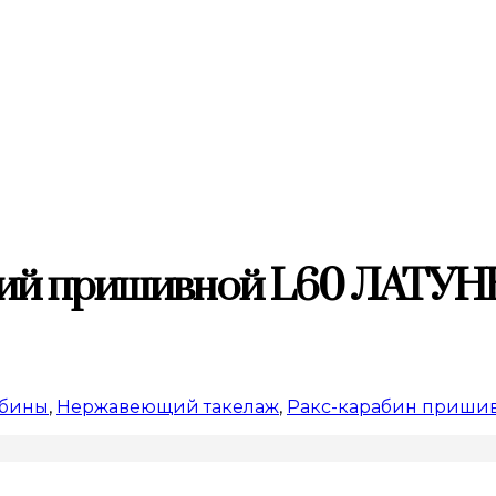
щий пришивной L60 ЛАТУН
абины
,
Нержавеющий такелаж
,
Ракс-карабин пришив