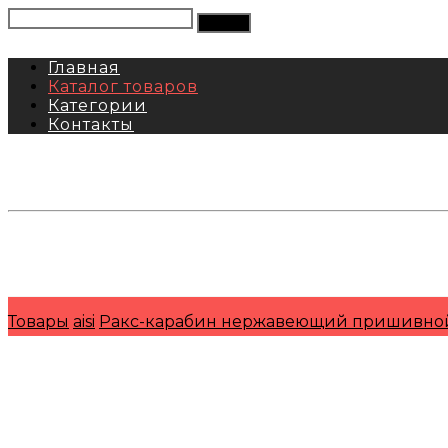
Главная
Каталог товаров
Категории
Контакты
тел: 8-800-333-69-74
Заявки:
871@pkfkrepko.ru
ПКФ КрепКо
Санкт-Петербург, Москва, Новосибирск, Владивосто
Товары
aisi
Ракс-карабин нержавеющий пришивно