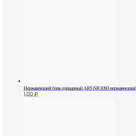
Нержавеющий блок одинарный АRT-NR 8393 нержавеющий 
1,00
₽