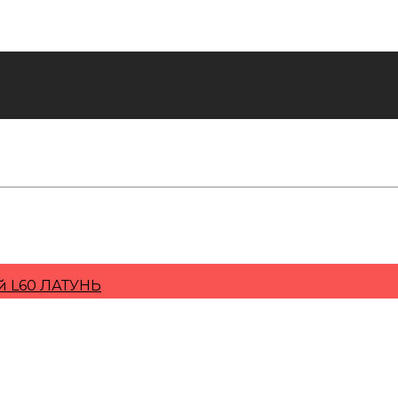
к, Краснодар, Тюмень, Сочи
й L60 ЛАТУНЬ