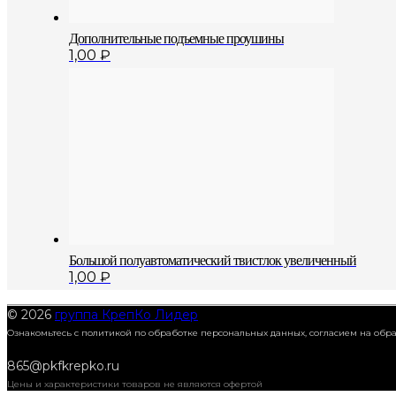
Дополнительные подъемные проушины
1,00
₽
Большой полуавтоматический твистлок увеличенный
1,00
₽
© 2026
группа КрепКо Лидер
Ознакомьтесь с политикой по обработке персональных данных, согласием на об
865@pkfkrepko.ru
Цены и характеристики товаров не являются офертой