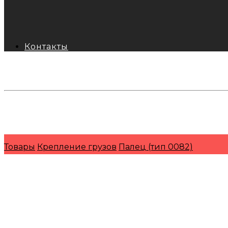
Контакты
тел: 8-800-333-69-74
Заявки:
871@pkfkrepko.ru
ПКФ КрепКо
Санкт-Петербург, Москва, Новосибирск, Владивосто
Товары
Крепление грузов
Палец (тип 0082)