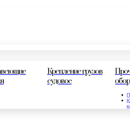
авеющие
Крепление грузов
Про
ия
судовое
обор
П
К
к