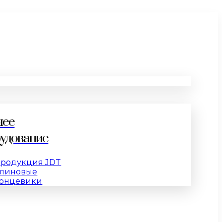
чее
удование
родукция JDT
линовые
онцевики