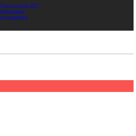
Продукция JDT
Клиновые
концевики