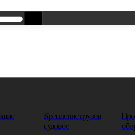
ющие
Крепление грузов
Про
судовое
обо