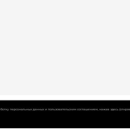
работку персональных данных и пользовательским соглашением,
нажав здесь (открое