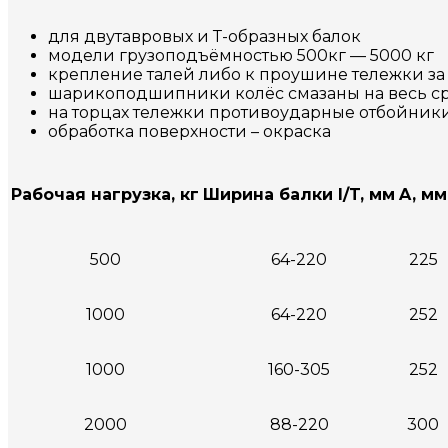
для двутавровых и Т-образных балок
модели грузоподъёмностью 500кг — 5000 кг
крепление талей либо к проушине тележки за
шарикоподшипники колёс смазаны на весь с
на торцах тележки противоударные отбойник
обработка поверхности – окраска
Рабочая нагрузка, кг
Ширина балки I/T, мм
A, мм
500
64-220
225
1000
64-220
252
1000
160-305
252
2000
88-220
300