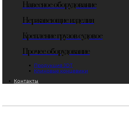
Навесное оборудование
Нержавеющие изделия
Крепление грузов судовое
Прочее оборудование
Продукция JDT
Клиновые концевики
Контакты
тел: 8-800-333-69-74
Заявки:
871@pkfkrepko.ru
ПКФ КрепКо
Санкт-Петербург, Москва, Новосибирск, Владивосто