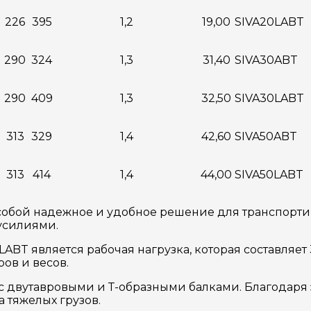
226
395
1,2
19,00
SIVA20LABT
290
324
1,3
31,40
SIVA30ABT
290
409
1,3
32,50
SIVA30LABT
313
329
1,4
42,60
SIVA50ABT
313
414
1,4
44,00
SIVA50LABT
обой надежное и удобное решение для транспортир
усилиями.
BT является рабочая нагрузка, которая составляет 3
ов и весов.
с двутавровыми и Т-образными балками. Благодаря 
 тяжелых грузов.