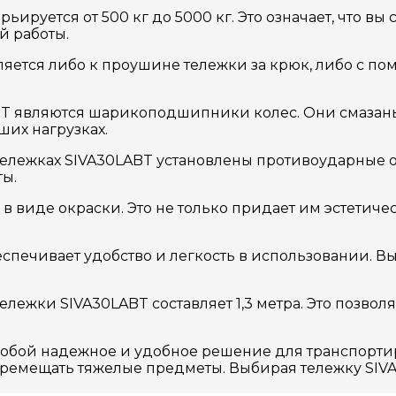
ируется от 500 кг до 5000 кг. Это означает, что в
й работы.
яется либо к проушине тележки за крюк, либо с п
T являются шарикоподшипники колес. Они смазаны н
их нагрузках.
тележках SIVA30LABT установлены противоударные о
ты.
в виде окраски. Это не только придает им эстетиче
беспечивает удобство и легкость в использовании. В
лежки SIVA30LABT составляет 1,3 метра. Это позволя
собой надежное и удобное решение для транспортир
перемещать тяжелые предметы. Выбирая тележку SIV