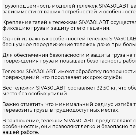
Грузоподъемность моделей тележек SIVA30LABT варь
зависимости от ваших потребностей и особенносте
Крепление талей к тележкам SIVA30LABT осуществл
фиксацию груза и защиту от его падения.
Одной из важных особенностей тележек SIVA30LAB
бесшумное передвижение тележек даже при больш
Для обеспечения безопасности и защиты груза на 
повреждения груза и повышает безопасность рабо
Тележки SIVA30LABT имеют обработку поверхности 
повреждений, что продлевает их срок службы.
Вес тележки SIVA30LABT составляет 32,50 кг, что о
место без особых усилий.
Важно отметить, что минимальный радиус изгиба те
перевозить грузы в труднодоступных местах.
В заключение, тележки SIVA30LABT представляют 
особенностям, они позволяют легко и безопасно 
вашей работе.