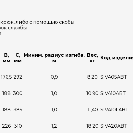
 крюк, либо с помощью скобы
рок службы
и
B,
C,
Миним. радиус изгиба,
Вес,
Код издели
мм
мм
м
кг
176,5
292
0,9
8,20
SIVA05ABT
188
300
1,0
10,90
SIVA10ABT
188
385
1,0
11,40
SIVA10LABT
226
310
1,2
18,20
SIVA20ABT