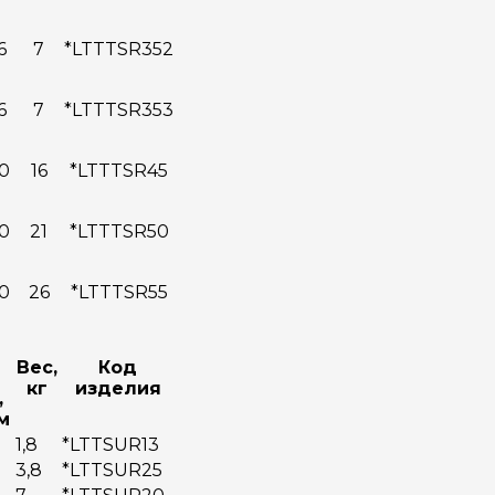
6
7
*LTTTSR352
6
7
*LTTTSR353
0
16
*LTTTSR45
0
21
*LTTTSR50
0
26
*LTTTSR55
Вес,
Код
кг
изделия
,
м
1,8
*LTTSUR13
3,8
*LTTSUR25