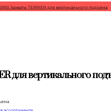
SR55 Захваты TERRIER для вертикального подъёма
R для вертикального под
ъёма
в ассортименте