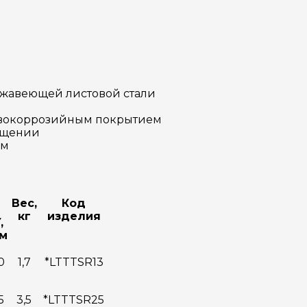
ржавеющей листовой стали
ивокоррозийным покрытием
ращении
ем
Вес,
Код
кг
изделия
,
м
0
1,7
*LTTTSR13
5
3,5
*LTTTSR25