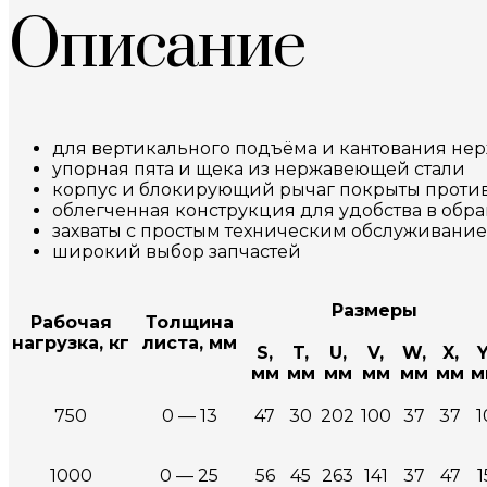
Описание
для вертикального подъёма и кантования не
упорная пята и щека из нержавеющей стали
корпус и блокирующий рычаг покрыты прот
облегченная конструкция для удобства в об
захваты с простым техническим обслуживани
широкий выбор запчастей
Размеры
Рабочая
Толщина
нагрузка, кг
листа, мм
S,
T,
U,
V,
W,
X,
Y
мм
мм
мм
мм
мм
мм
м
750
0 — 13
47
30
202
100
37
37
1
1000
0 — 25
56
45
263
141
37
47
1