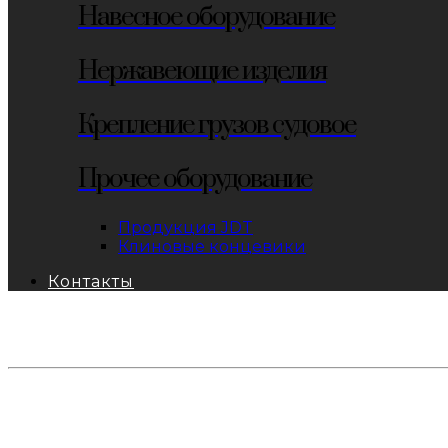
Навесное оборудование
Нержавеющие изделия
Крепление грузов судовое
Прочее оборудование
Продукция JDT
Клиновые концевики
Контакты
тел: 8-800-333-69-74
Заявки:
871@pkfkrepko.ru
ПКФ КрепКо
Санкт-Петербург, Москва, Новосибирск, Владивосто