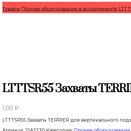
Товары
Прочее оборудование в ассортименте
LTTT
LTTTSR55 Захваты TERRIE
1,00
₽
LTTTSR55 Захваты TERRIER для вертикального под
Артикул:
21A2230
Категория:
Прочее оборудование 