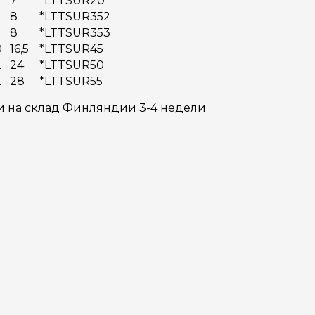
7
*LTTSUR20
8
*LTTSUR352
8
*LTTSUR353
0
16,5
*LTTSUR45
2
24
*LTTSUR50
2
28
*LTTSUR55
и на склад Финляндии 3-4 недели