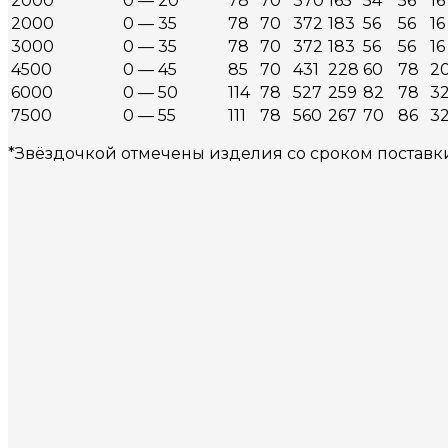
2000
0 — 20
78
70
370
165
54
56
16
2000
0 — 35
78
70
372
183
56
56
16
3000
0 — 35
78
70
372
183
56
56
16
4500
0 — 45
85
70
431
228
60
78
2
6000
0 — 50
114
78
527
259
82
78
3
7500
0 — 55
111
78
560
267
70
86
3
*Звёздочкой отмечены изделия со сроком поставк