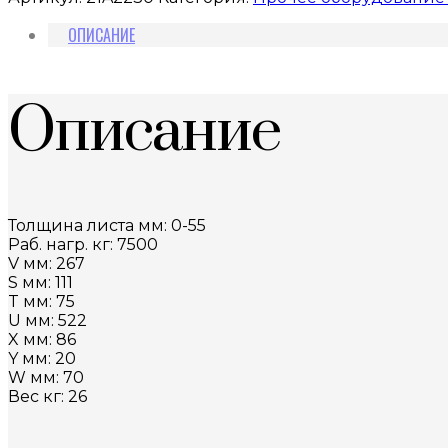
ОПИСАНИЕ
Описание
Толщина листа мм: 0-55
Раб. нагр. кг: 7500
V мм: 267
S мм: 111
T мм: 75
U мм: 522
X мм: 86
Y мм: 20
W мм: 70
Вес кг: 26