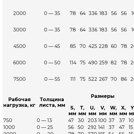
2000
0 — 35
78
64
336
183
56
56
1
3000
0 — 35
78
64
336
183
56
56
1
4500
0 — 45
85
70
425
228
60
78
2
6000
0 — 50
114
75
490
259
82
78
2
7500
0 — 55
111
75
522
267
70
86
2
Размеры
Рабочая
Толщина
нагрузка, кг
листа, мм
S,
T,
U,
V,
W,
X,
Y
мм
мм
мм
мм
мм
мм
м
750
0 — 13
47
30
203
100
37
37
10
1000
0 — 25
56
50
292
141
37
47
15