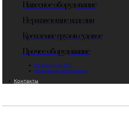
Навесное оборудование
Нержавеющие изделия
Крепление грузов судовое
Прочее оборудование
Продукция JDT
Клиновые концевики
Контакты
тел: 8-800-333-69-74
Заявки:
871@pkfkrepko.ru
ПКФ КрепКо
Санкт-Петербург, Москва, Новосибирск, Владивосто