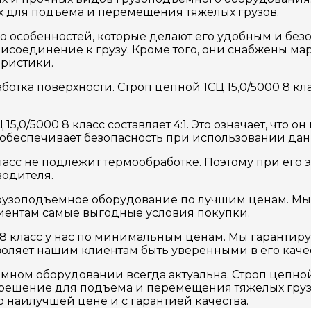
х для подъема и перемещения тяжелых грузов.
ко особенностей, которые делают его удобным и бе
рисоединение к грузу. Кроме того, они снабжены м
еристики.
отка поверхности. Строп цепной 1СЦ 15,0/5000 8 кл
5,0/5000 8 класс составляет 4:1. Это означает, что 
о обеспечивает безопасность при использовании дан
 класс не подлежит термообработке. Поэтому при ег
одителя.
рузоподъемное оборудование по лучшим ценам. Мы
лиентам самые выгодные условия покупки.
 8 класс у нас по минимальным ценам. Мы гарантир
воляет нашим клиентам быть уверенными в его каче
ном оборудовании всегда актуальна. Строп цепной 
е решение для подъема и перемещения тяжелых гру
о наилучшей цене и с гарантией качества.