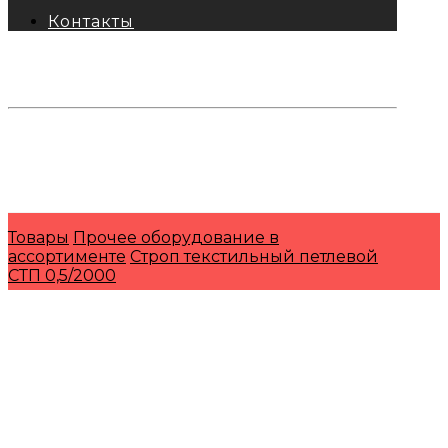
Контакты
тел: 8-800-333-69-74
Заявки:
871@pkfkrepko.ru
ПКФ КрепКо
Санкт-Петербург, Москва, Новосибирск,
Владивосток, Краснодар, Тюмень, Сочи
Товары
Прочее оборудование в
ассортименте
Строп текстильный петлевой
СТП 0,5/2000