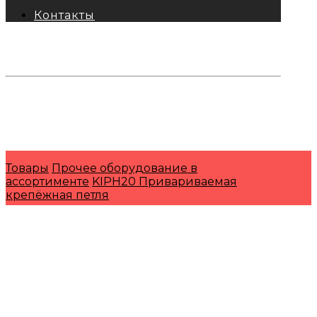
Контакты
тел: 8-800-333-69-74
Заявки:
871@pkfkrepko.ru
ПКФ КрепКо
Санкт-Петербург, Москва, Новосибирск,
Владивосток, Краснодар, Тюмень, Сочи
Товары
Прочее оборудование в
ассортименте
KIPH20 Привариваемая
крепёжная петля