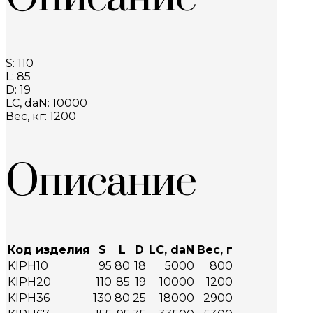
S: 110
L: 85
D: 19
LC, daN: 10000
Вес, кг: 1200
Описание
Код изделия
S
L
D
LC, daN
Вес, г
KIPH10
95
80
18
5000
800
KIPH20
110
85
19
10000
1200
KIPH36
130
80
25
18000
2900