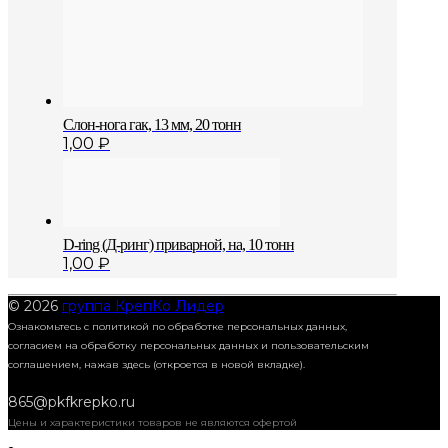
Слон-нога гак, 13 мм, 20 тонн
1,00
₽
D-ring (Д-ринг) приварной, на, 10 тонн
1,00
₽
© 2026
группа КрепКо Лидер
Ознакомьтесь с политикой по обработке персональных данных,
согласием на обработку персональных данных и пользовательским
соглашением,
нажав здесь (откроется в новой вкладке).
865@pkfkrepko.ru
Цены и характеристики товаров не являются офертой