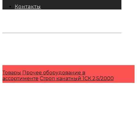
Контакты
тел: 8-800-333-69-74
Заявки:
871@pkfkrepko.ru
ПКФ КрепКо
Санкт-Петербург, Москва, Новосибирск,
Владивосток, Краснодар, Тюмень, Сочи
Товары
Прочее оборудование в
ассортименте
Строп канатный 1СК 2,5/2000